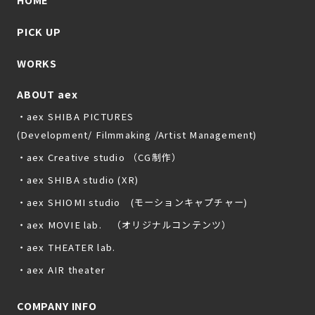
PICK UP
WORKS
ABOUT aex
・aex SHIBA PICTURES
(Development/ Filmmaking /Artist Management)
・aex Creative studio （CG制作）
・aex SHIBA studio (XR)
・aex SHIOMI studio (モーションキャプチャー)
・aex MOVIE lab. （オリジナルコンテンツ）
・aex THEATER lab.
・aex AIR theater
COMPANY INFO