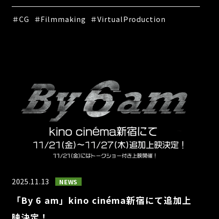
＃CG
＃Filmmaking
＃VirtualProduction
2025.11.13
NEWS
「By 6 am」kino cinéma新宿にて追加上
映決定！