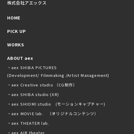
株式会社アエックス
HOME
PICK UP
WORKS
ABOUT aex
・aex SHIBA PICTURES
(Development/ Filmmaking /Artist Management)
・aex Creative studio （CG制作）
・aex SHIBA studio (XR)
・aex SHIOMI studio (モーションキャプチャー)
・aex MOVIE lab. （オリジナルコンテンツ）
・aex THEATER lab.
・aex AIR theater